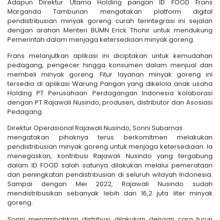
Adapun Direktur Utama Holding pangan ID FOOD Frans
Marganda Tambunan mengatakan platform digital
pendistribusian minyak goreng curah terintegrasi ini sejalan
dengan arahan Menteri BUMN Erick Thohir untuk mendukung
Pemerintah dalam menjaga ketersediaan minyak goreng.
Frans melanjutkan aplikasi ini diciptakan untuk kemudahan
pedagang, pengecer hingga konsumen dalam menjual dan
membeli minyak goreng. Fitur layanan minyak goreng ini
tersedia di aplikasi Warung Pangan yang dikelola anak usaha
Holding PT Perusahaan Perdagangan Indonesia kolaborasi
dengan PT Rajawali Nusindo, produsen, distributor dan Asosiasi
Pedagang.
Direktur Operasional Rajawali Nusindo, Sonni Subarnas
mengatakan pihaknya terus berkomitmen melakukan
pendistribusian minyak goreng untuk menjaga ketersediaan. Ia
menegaskan, kontribusi Rajawali Nusindo yang tergabung
dalam ID FOOD salah satunya dilakukan melalui pemerataan
dan peningkatan pendistribusian di seluruh wilayah Indonesia.
Sampai dengan Mei 2022, Rajawali Nusindo sudah
mendistribusikan sebanyak lebih dari 16,2 juta liter minyak
goreng.
Sonni menambahkan distribusi dilakukan dengan cara turun