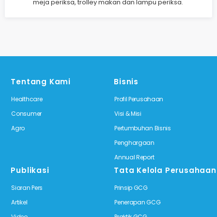
meja periksa, trolley makan dan lampu periksa.
Tentang Kami
Bisnis
Healthcare
Profil Perusahaan
Consumer
Visi & Misi
Agro
Pertumbuhan Bisnis
Penghargaan
Annual Report
Publikasi
Tata Kelola Perusahaan
Siaran Pers
Prinsip GCG
Artikel
Penerapan GCG
Video
Praktik GCG