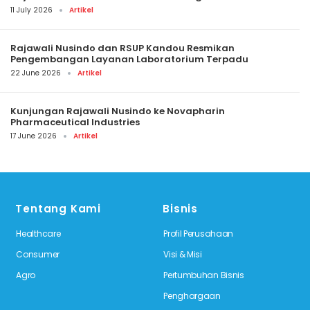
11 July 2026
Artikel
Rajawali Nusindo dan RSUP Kandou Resmikan
Pengembangan Layanan Laboratorium Terpadu
22 June 2026
Artikel
Kunjungan Rajawali Nusindo ke Novapharin
Pharmaceutical Industries
17 June 2026
Artikel
Tentang Kami
Bisnis
Healthcare
Profil Perusahaan
Consumer
Visi & Misi
Agro
Pertumbuhan Bisnis
Penghargaan