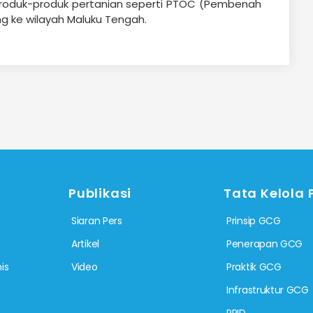
 produk-produk pertanian seperti PTOC (Pembenah
ng ke wilayah Maluku Tengah.
Publikasi
Tata Kelola
Siaran Pers
Prinsip GCG
Artikel
Penerapan GCG
is
Video
Praktik GCG
Infrastruktur GCG
PPID