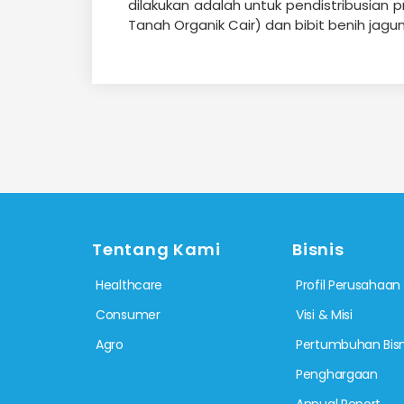
dilakukan adalah untuk pendistribusian
Tanah Organik Cair) dan bibit benih jagu
Tentang Kami
Bisnis
Healthcare
Profil Perusahaan
Consumer
Visi & Misi
Agro
Pertumbuhan Bisn
Penghargaan
Annual Report