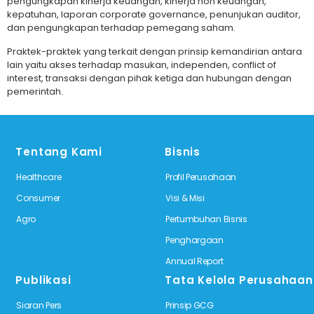
pengungkapan kinerja keuangan, kinerja non keuangan,
kepatuhan, laporan corporate governance, penunjukan auditor,
dan pengungkapan terhadap pemegang saham.
Praktek-praktek yang terkait dengan prinsip kemandirian antara
lain yaitu akses terhadap masukan, independen, conflict of
interest, transaksi dengan pihak ketiga dan hubungan dengan
pemerintah.
Tentang Kami
Bisnis
Healthcare
Profil Perusahaan
Consumer
Visi & Misi
Agro
Pertumbuhan Bisnis
Penghargaan
Annual Report
Publikasi
Tata Kelola Perusahaan
Siaran Pers
Prinsip GCG