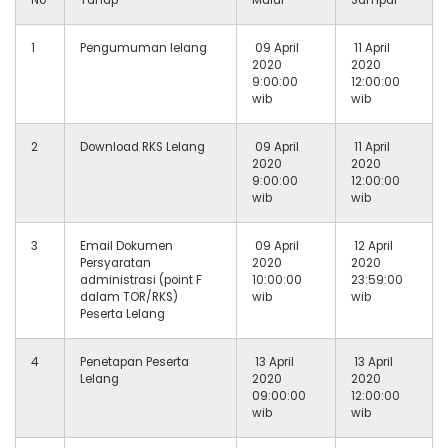
No
Tahap
Mulai
Sampai
1
Pengumuman lelang
09 April
11 April
2020
2020
9:00:00
12:00:00
wib
wib
2
Download RKS Lelang
09 April
11 April
2020
2020
9:00:00
12:00:00
wib
wib
3
Email Dokumen
09 April
12 April
Persyaratan
2020
2020
administrasi (point F
10:00:00
23:59:00
dalam TOR/RKS)
wib
wib
Peserta Lelang
4
Penetapan Peserta
13 April
13 April
Lelang
2020
2020
09:00:00
12:00:00
wib
wib