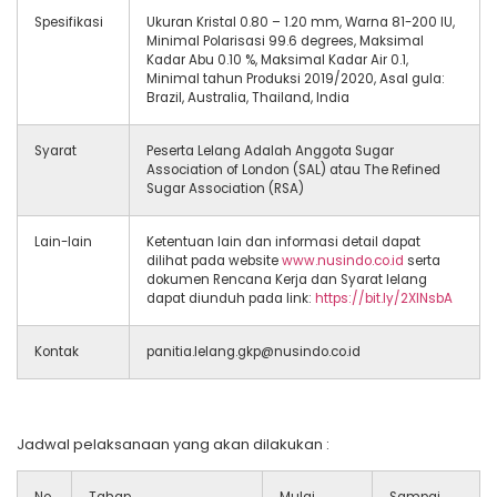
Spesifikasi
Ukuran Kristal 0.80 – 1.20 mm, Warna 81-200 IU,
Minimal Polarisasi 99.6 degrees, Maksimal
Kadar Abu 0.10 %, Maksimal Kadar Air 0.1,
Minimal tahun Produksi 2019/2020, Asal gula:
Brazil, Australia, Thailand, India
Syarat
Peserta Lelang Adalah Anggota Sugar
Association of London (SAL) atau The Refined
Sugar Association (RSA)
Lain-lain
Ketentuan lain dan informasi detail dapat
dilihat pada website
www.nusindo.co.id
serta
dokumen Rencana Kerja dan Syarat lelang
dapat diunduh pada link:
https://bit.ly/2XlNsbA
Kontak
panitia.lelang.gkp@nusindo.co.id
Jadwal pelaksanaan yang akan dilakukan :