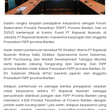
Dalam rangka lanjutan penjajakan kerjasama dengan Forum
Silaturrahim Pondok Pesantren (FSPP) Provinsi Banten, hari ini
(11/03) bertempat di Kantor Pusat PT Rajawali Nusindo di
Jakarta, PT Rajawali Nusindo menerima kunjungan dari anggota
Presedium FSPP provinsi Banten.
Hadir dalam pertemuan tersebut Plt. Direktur Utama PT Rajawali
Nusindo Wahyu Sakti, Direktur Operasional Sonni Subarnas,
SEVP Purchasing dan Market Development Tubagus Muchlis
serta kepala cabang Tangerang dan Serang. Dari FSPP
provinsi Banten hadir Ketua Presedium FSPP provinsi Banten, Dr.
KH. Sulaiman Effendi, M.Pd.I beserta jajaran dan anggota
Presedium FSPP provinsi Banten.
Adapun pertemuan ini sebagai bentuk penjajakan lanjutan
untuk kerjasama antara PT Rajawali Nusindo sebagai
perusahaan distribusi pangan dan FSPP Provinsi Banten yang
membina 4.625 Pondok Pesantren di Provinsi Banten dengan
jumlah santri kurang lebih 1 juta santri. Adapun kerjasama yang
dibahas adalah pemenuhan komoditas-komoditas yang